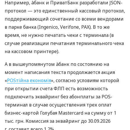
Например, àбанк и ПриватБанк разработали JSON-
протокол — это единственный кассовый протокол,
поддерживающий сочетание со всеми вендорами
в парке банка (Ingenico, Verifone, PAX). В то же
время, не нужно печатать чеки с терминала (в
случае реализации печатания терминального чека
на кассовом принтере).
А в вышеупомянутом àбанк по состоянию на
момент написания текста продолжается акция
«
POSтійна економія
», согласно условиям которой
при открытии счета ФЛП есть возможность
подключить эквайринг без абонплаты за POS-
терминал в случае осуществления трех оплат
бизнес-картой Голубая Mastercard на сумму от 1
тыс. грн. Комиссия за эквайринг до 30.09.2026
г. составит всего 1,2%.