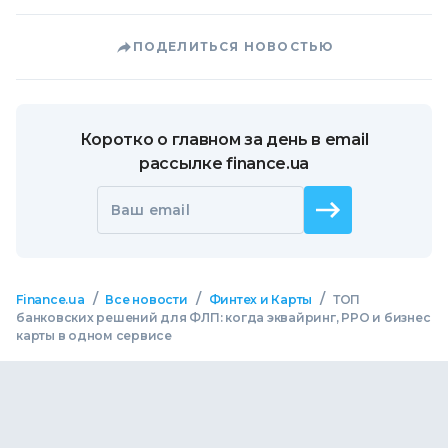
ПОДЕЛИТЬСЯ НОВОСТЬЮ
Коротко о главном за день в email
рассылке finance.ua
Ваш email
/
/
/
Finance.ua
Все новости
Финтех и Карты
ТОП
банковских решений для ФЛП: когда эквайринг, РРО и бизнес
карты в одном сервисе