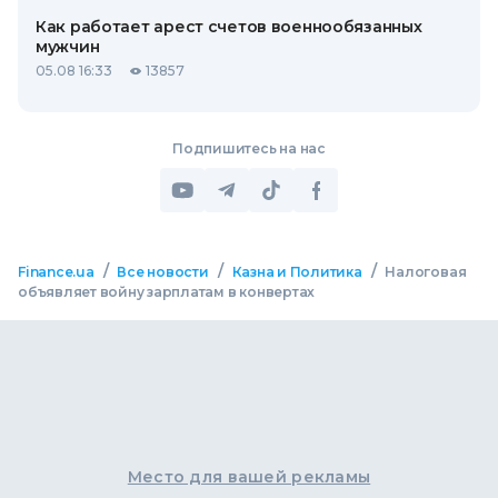
Как работает арест счетов военнообязанных
мужчин
05.08 16:33
13857
Подпишитесь на нас
/
/
/
Finance.ua
Все новости
Казна и Политика
Налоговая
объявляет войну зарплатам в конвертах
Место для вашей рекламы