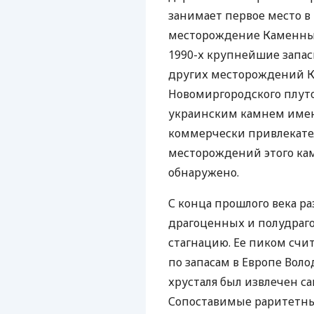
занимает первое место в 
месторождение Каменный
1990-х крупнейшие запа
других месторождений К
Новомиргородского плуто
украинским камнем имен
коммерчески привлекате
месторождений этого кам
обнаружено.
С конца прошлого века р
драгоценных и полудраго
стагнацию. Ее пиком счит
по запасам в Европе Вол
хрусталя был извлечен са
Сопоставимые раритетные