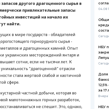
я запасов другого драгоценного сырья в
согл
ЕЖЕМЕСЯЧНЫЙ ОБЗОР
ПУТЕВО
04.08 
оммерчески привлекательные запасы
КЕШБЭКА
СТРАХО
тойных инвестиций на начало их
Общи
ПУТЕВОДИТЕЛИ ПО
ВСЕ СТ
гут найти.
креди
БАНКОВСКИМ КАРТАМ
соста
СТРАХО
ущих в мире государств - обладателей
Сегодн
дорогостоящего горнорудного сырья -
ОТЗЫВЫ
КОМПАН
НБУ п
 металлов и драгоценных камней. Опыт
закр
и украинских месторождений янтаря и
ДОСТАВ
Лепу
ышает сотни, если не тысячи лет. К
Сегодн
КОНТАК
 уникальность "драгоценной" отрасли
Доля
ости стала жертвой слабой и хаотичной
банко
той сфере.
12,5%
за 17 
 кустарной частной добычи, которая во
Вчера 
овой малотоннажных горных разработок,
восстанавливаться не спешит. Это, однако,
НБУ п