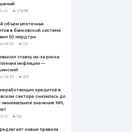
ашений
ДИТЕЛИ ПО
15:40
27498
ВАНИЮ
й объем ипотечных
РАХОВЫЕ ПОЛИСЫ
тов в банковской системе
вил 50 млрд грн
ВЫЕ КОМПАНИИ
я 06:32
53
 О СТРАХОВЫХ
ИЯХ
овысил ставку из-за риска
епления инфляции —
КА И ОПЛАТА
шинский
я 05:33
159
ТЫ
 неработающих кредитов в
вском секторе снизилась до
 - минимальное значение NPL
лет
12:12
145
редлагает новые правила