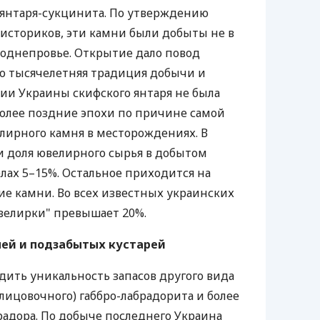
г янтаря-сукцинита. По утверждению
историков, эти камни были добыты не в
 Поднепровье. Открытие дало повод
о тысячелетняя традиция добычи и
ии Украины скифского янтаря не была
более поздние эпохи по причине самой
лирного камня в месторождениях. В
и доля ювелирного сырья в добытом
елах 5–15%. Остальное приходится на
е камни. Во всех известных украинских
велирки" превышает 20%.
лей и подзабытых кустарей
дить уникальность запасов другого вида
лицовочного) габбро-лабрадорита и более
радора. По добыче последнего Украина