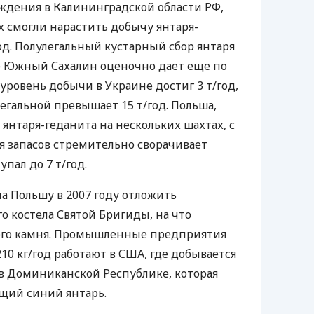
ждения в Калининградской области РФ,
х смогли нарастить добычу янтаря-
год. Полулегальный кустарный сбор янтаря
ве Южный Сахалин оценочно дает еще по
уровень добычи в Украине достиг 3 т/год,
легальной превышает 15 т/год. Польша,
 янтаря-геданита на нескольких шахтах, с
ия запасов стремительно сворачивает
пал до 7 т/год.
ла Польшу в 2007 году отложить
о костела Святой Бригиды, на что
ного камня. Промышленные предприятия
10 кг/год работают в США, где добывается
 в Доминиканской Республике, которая
щий синий янтарь.