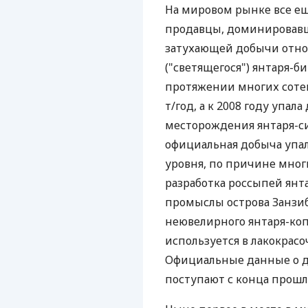
На мировом рынке все е
продавцы, доминировавшие
затухающей добычи отно
("светящегося") янтаря-б
протяжении многих сотен
т/год, а к 2008 году упал
месторождения янтаря-си
официальная добыча упала
уровня, по причине многи
разработка россыпей янт
промыслы острова Занзиба
неювелирного янтаря-коп
используется в лакокра
Официальные данные о д
поступают с конца прошло