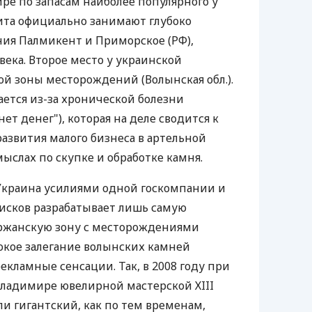
ире по запасам наиболее популярного у
ита официально занимают глубоко
ия Палмикент и Приморское (РФ),
века. Второе место у украинской
й зоны месторождений (Волынская обл.).
ается из-за хронической болезни
ет денег"), которая на деле сводится к
азвития малого бизнеса в артельной
ыслах по скупке и обработке камня.
Украина усилиями одной госкомпании и
исков разрабатывает лишь самую
ржанскую зону с месторождениями
бокое залегание волынских камней
екламные сенсации. Так, в 2008 году при
Владимире ювелирной мастерской ХIII
ли гигантский, как по тем временам,