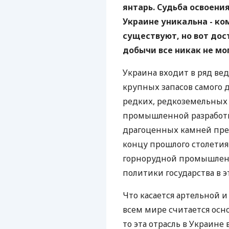
янтарь. Судьба освоени
Украине уникальна - к
существуют, но вот дос
добычи все никак не мо
Украина входит в ряд вед
крупных запасов самого 
редких, редкоземельных
промышленной разработк
драгоценных камней прев
концу прошлого столетия
горнорудной промышленн
политики государства в э
Что касается артельной и
всем мире считается осн
то эта отрасль в Украине 