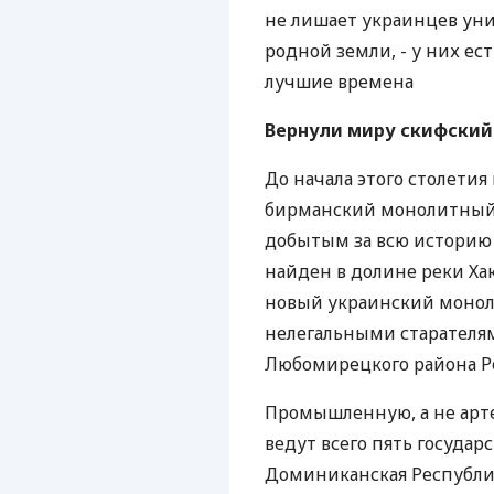
не лишает украинцев уни
родной земли, - у них ес
лучшие времена
Вернули миру скифский 
До начала этого столети
бирманский монолитный
добытым за всю историю ч
найден в долине реки Хак
новый украинский моноли
нелегальными старателя
Любомирецкого района Ро
Промышленную, а не арте
ведут всего пять государ
Доминиканская Республи