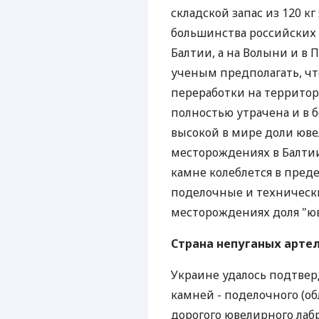
складской запас из 120 к
большинства российских 
Балтии, а на Волыни и в
ученым предполагать, чт
переработки на территор
полностью утрачена и в 
высокой в мире доли юве
месторождениях в Балти
камне колеблется в пред
поделочные и технически
месторождениях доля "ю
Страна непуганых арте
Украине удалось подтвер
камней - поделочного (об
дорогого ювелирного лаб