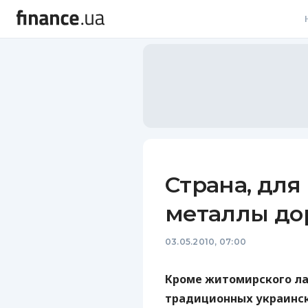
В
В
Л
А
Н
Страна, для
С
металлы до
П
03.05.2010, 07:00
Т
Р
Кроме житомирского ла
традиционных украинск