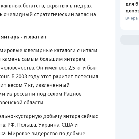
для б
кальных богатств, скрытых в недрах
депо
ть очевидный стратегический запас на
Вчера
янтарь - и хватит
я мировые ювелирные каталоги считали
 камень самым большим янтарем,
еловечества. Он имел вес 2,5 кг и был
онг. В 2003 году этот раритет потеснил
т весом 7 кг, извлеченный
ми из россыпи под селом Рацное
венской области.
льно-кустарную добычу янтаря сейчас
ств: РФ, Польша, Украина, США и
ка. Мировое лидерство по добыче