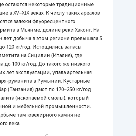
ще остаются некоторые традиционные
 в XV–XIX веках. К числу таких ареалов
сятся залежи флуоресцентного
ирмита в Мьянме, долине реки Хаконг. На
 лет добыча в этом регионе превышала 5
а до 120 кг/год. Истощились запасы
метита на Сицилии (Италия), где
 до 100 кг/год. До такого же низкого
х лет эксплуатации, упала артельная
аря-румэнита в Румынии. Кустарные
р (Танзания) дают по 170–250 кг/год
алита (ископаемой смолы), который
сочной и мебельной промышленности.
обыче там ювелирного камня не
го века.