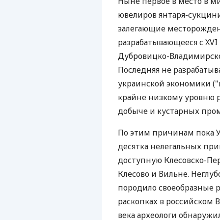
Ныне первое в место в м
ювелиров янтаря-сукцин
залегающие месторожден
разрабатывающееся с XVI 
Дубровицко-Владимирско
Последняя не разрабатыв
украинской экономики ("н
крайне низкому уровню р
добыче и кустарных пром
По этим причинам пока 
десятка нелегальных при
доступную Клесовско-Пе
Клесово и Вильне. Неглу
породило своеобразные р
раскопках в российском 
века археологи обнаружи