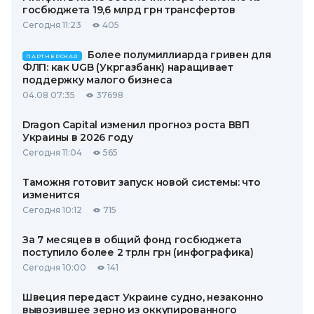
госбюджета 19,6 млрд грн трансфертов
Сегодня 11:23
405
Более полумиллиарда гривен для
ПАРТНЕРСКАЯ
ФЛП: как UGB (Укргазбанк) наращивает
поддержку малого бизнеса
04.08 07:35
37698
Dragon Capital изменил прогноз роста ВВП
Украины в 2026 году
Сегодня 11:04
565
Таможня готовит запуск новой системы: что
изменится
Сегодня 10:12
715
За 7 месяцев в общий фонд госбюджета
поступило более 2 трлн грн (инфографика)
Сегодня 10:00
141
Швеция передаст Украине судно, незаконно
вывозившее зерно из оккупированного