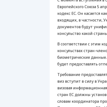
С момента вступления в с
Европейского Союза 5 апр
кодекс ЕС. Он касается как
входящих, в частности, У
документов будут унифиц
консульство какой страны
В соответствии с этим к
консульствах стран-член
биометрические данные.
будет предоставлять отп
Требование предоставля
виз вступит в силу в Укра
визовая информационная с
стран ЕС должны установ
словам координатора пр