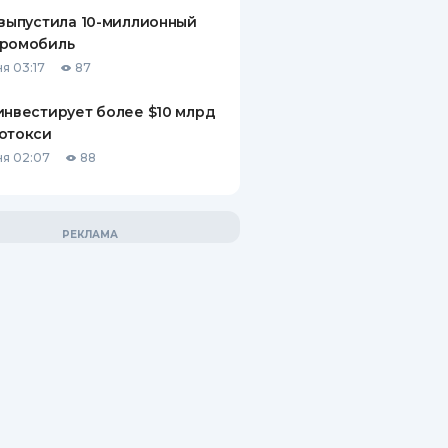
 выпустила 10-миллионный
тромобиль
я 03:17
87
инвестирует более $10 млрд
отокси
я 02:07
88