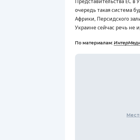
Представительства ЕС в 
очередь такая система б
Африки, Персидского зали
Украине сейчас речь не и
По материалам:
ИнтерМеди
Мест