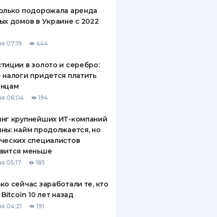
олько подорожала аренда
ых домов в Украине с 2022
я 07:19
444
тиции в золото и серебро:
 налоги придется платить
инцам
я 06:04
194
инг крупнейших ИТ-компаний
ны: найм продолжается, но
ческих специалистов
овится меньше
я 05:17
185
ко сейчас заработали те, кто
 Bitcoin 10 лет назад
я 04:21
191