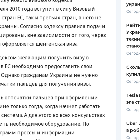
илу нового визового кодекса
укра
еля 2010 года вступит в силу Визовый
ЕЖЕМЕСЯЧНЫЙ ОБЗОР
ПУТЕВО
Сегодн
КЕШБЭКА
СТРАХО
 стран ЕС, так и третьих стран, в него не
Рейт
краины. Согласно кодексу правила подачи
ПУТЕВОДИТЕЛИ ПО
ВСЕ СТ
Украи
ированы, вне зависимости от того, через
БАНКОВСКИМ КАРТАМ
техни
СТРАХО
 оформляется шенгенская виза.
стан
ОТЗЫВЫ
Сегодн
одексом желающим получить визу в
КОМПАН
ов ЕС необходимо предоставить свои
Сколь
ДОСТАВ
купил
 Однако гражданам Украины не нужно
Сегодн
ечатки пальцев для получения визы.
КОНТАК
Tesla
ть отпечатки пальцев при оформлении
элек
ине только тогда, когда начнет работать
Сегодн
истема. А для этого во всех консульствах
ить необходимое оборудование. По
Uber 
в роб
ограмм прессы и информации
Сегодн