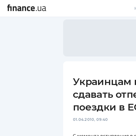
В
В
Л
А
Н
Украинцам 
С
сдавать отп
П
поездки в Е
Т
01.04.2010, 09:40
Р