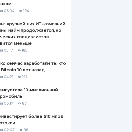
инцам
ДИТЕЛИ ПО
я 06:04
194
ВАНИЮ
инг крупнейших ИТ-компаний
РАХОВЫЕ ПОЛИСЫ
ны: найм продолжается, но
ческих специалистов
ВЫЕ КОМПАНИИ
овится меньше
 О СТРАХОВЫХ
я 05:17
185
ИЯХ
ко сейчас заработали те, кто
КА И ОПЛАТА
 Bitcoin 10 лет назад
я 04:21
191
ТЫ
 выпустила 10-миллионный
тромобиль
я 03:17
87
инвестирует более $10 млрд
отокси
я 02:07
88