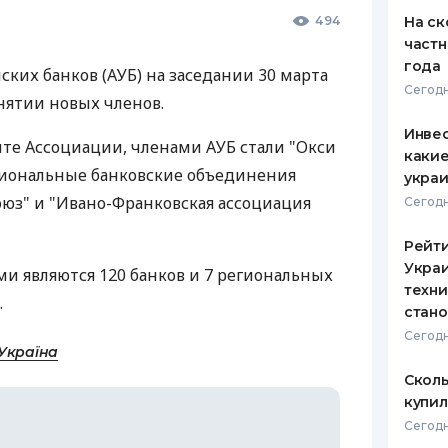
494
На ск
частн
года
ких банков (АУБ) на заседании 30 марта
Сегодн
нятии новых членов.
Инвес
йте Ассоциации, членами АУБ стали "Окси
какие
региональные банковские объединения
укра
юз" и "Ивано-Франковская ассоциация
Сегодн
Рейт
Украи
ми являются 120 банков и 7 региональных
техни
.
стан
Сегодн
Україна
Сколь
купил
Сегодн