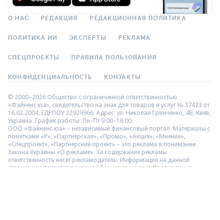
О НАС
РЕДАКЦИЯ
РЕДАКЦИОННАЯ ПОЛИТИКА
ПОЛИТИКА ИИ
ЭКСПЕРТЫ
РЕКЛАМА
СПЕЦПРОЕКТЫ
ПРАВИЛА ПОЛЬЗОВАНИЯ
КОНФИДЕНЦИАЛЬНОСТЬ
КОНТАКТЫ
© 2000–2026 Общество с ограниченной ответственностью
«Файненс.юа», свидетельство на знак для товаров и услуг № 37423 от
16.02.2004, ЕДРПОУ 22929966. Адрес: ул. Николая Гринченко, 4В, Киев,
Украина. График работы: Пн–Пт 9:00–18:00.
ООО «Файненс.юа» – независимый финансовый портал. Материалы с
пометками «Р», «Партнёрская», «Промо», «Акция», «Мнение»,
«Спецпроект», «Партнёрский проект» – это реклама в понимании
Закона Украины «О рекламе». За содержание рекламы
ответственность несёт рекламодатель. Информация на данной
странице не является рекламой банковских услуг. Проверенную
банком информацию о продуктах и услугах можно посмотреть на
официальном сайте соответствующего банка. Использование
материалов и данных с сайта разрешено только с гиперссылкой
https://finance.ua.
Мы не взимаем плату за услуги подбора и сравнения финансовых
предложений в каталогах и не предоставляем услуги кредитования,