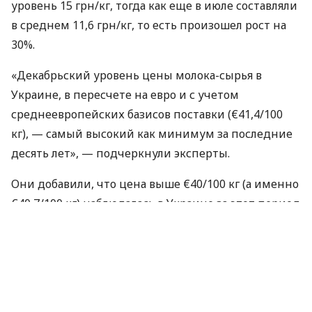
уровень 15 грн/кг, тогда как еще в июле составляли
в среднем 11,6 грн/кг, то есть произошел рост на
30%.
«Декабрьский уровень цены молока-сырья в
Украине, в пересчете на евро и с учетом
среднеевропейских базисов поставки (€41,4/100
кг), — самый высокий как минимум за последние
десять лет», — подчеркнули эксперты.
Они добавили, что цена выше €40/100 кг (а именно
€40,7/100 кг) наблюдалась в Украине за этот период
только один раз — в ноябре 2021 года — и это
явилось следствием значительной ревальвации
гривны во второй половине 2021 года.
Аналитики отмечают, что в 2023 году
соответствующий уровень цены был также