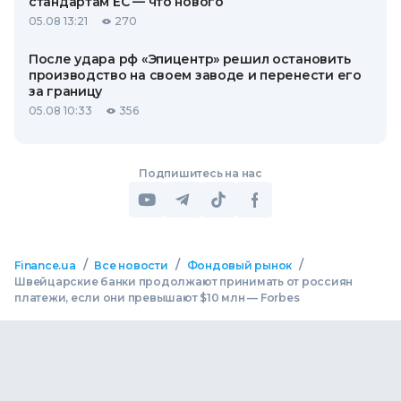
стандартам ЕС — что нового
05.08 13:21
270
После удара рф «Эпицентр» решил остановить
производство на своем заводе и перенести его
за границу
05.08 10:33
356
Подпишитесь на нас
/
/
/
Finance.ua
Все новости
Фондовый рынок
Швейцарские банки продолжают принимать от россиян
платежи, если они превышают $10 млн — Forbes