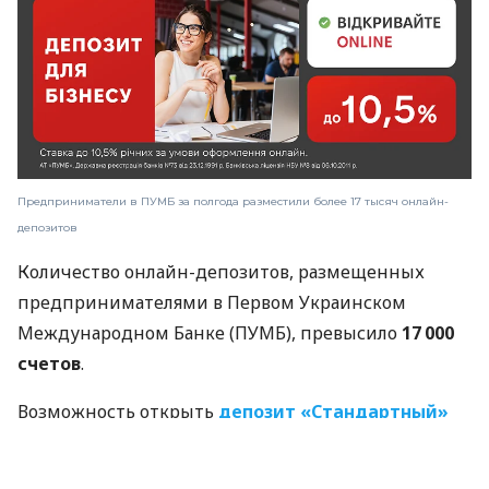
Предприниматели в ПУМБ за полгода разместили более 17 тысяч онлайн-
депозитов
Количество онлайн-депозитов, размещенных
предпринимателями в Первом Украинском
Международном Банке (ПУМБ), превысило
17 000
счетов
.
Возможность открыть
депозит
«
Стандартный
»
онлайн через интернет-банкинг ПУМБ Digital
Business была предоставлена корпоративным