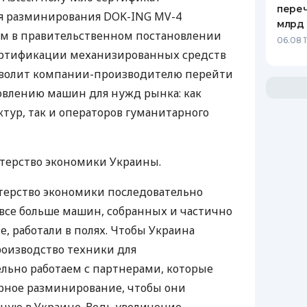
переч
я разминирования DOK-ING MV-4
млрд 
м в правительственном постановлении
06.08 1
ертификации механизированных средств
зволит компании-производителю перейти
влению машин для нужд рынка: как
тур, так и операторов гуманитарного
ерство экономики Украины.
терство экономики последовательно
 все больше машин, собранных и частично
, работали в полях. Чтобы Украина
роизводство техники для
льно работаем с партнерами, которые
ное разминирование, чтобы они
нную в Украине. Ведь увеличение