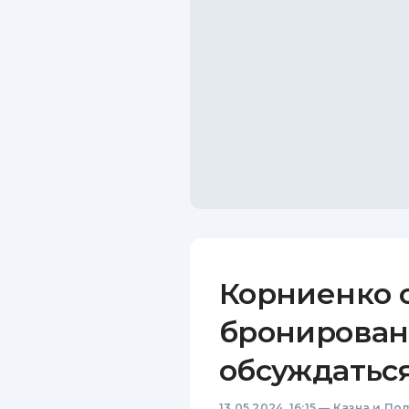
Корниенко 
бронировани
обсуждатьс
13.05.2024, 16:15
—
Казна и По