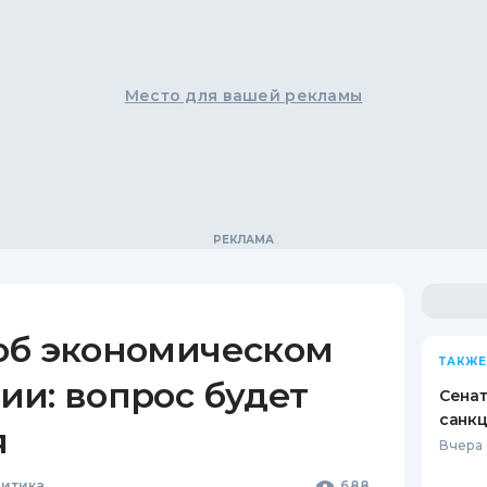
Место для вашей рекламы
об экономическом
ТАКЖЕ
и: вопрос будет
Сена
санкц
я
Вчера 
литика
688