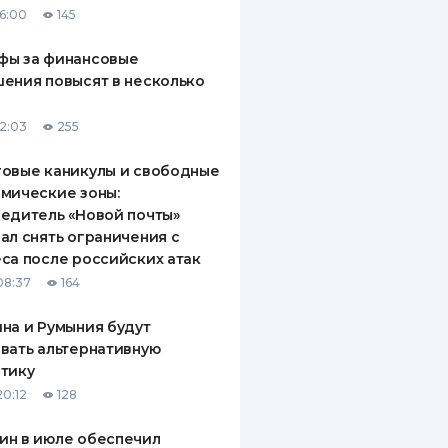
16:00
145
ДИТЕЛИ ПО
ВАНИЮ
фы за финансовые
ения повысят в несколько
РАХОВЫЕ ПОЛИСЫ
12:03
255
ВЫЕ КОМПАНИИ
овые каникулы и свободные
 О СТРАХОВЫХ
ИЯХ
мические зоны:
едитель «Новой почты»
КА И ОПЛАТА
ал снять ограничения с
са после российских атак
ТЫ
08:37
164
на и Румыния будут
вать альтернативную
тику
20:12
128
ин в июле обеспечил