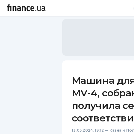
В
В
Л
А
Н
Машина для
С
MV-4, собра
П
получила с
Т
соответстви
Р
13.05.2024, 19:12
—
Казна и По