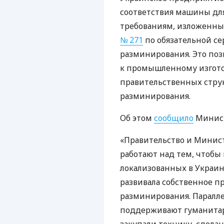
соответствия машины дл
требованиям, изложенны
№ 271
по обязательной с
разминирования. Это по
к промышленному изгото
правительственных струк
разминирования.
Об этом
сообщило
Минист
«Правительство и Минис
работают над тем, чтобы
локализованных в Украине
развивала собственное п
разминирования. Паралле
поддерживают гуманитар
закупали технику, сдела