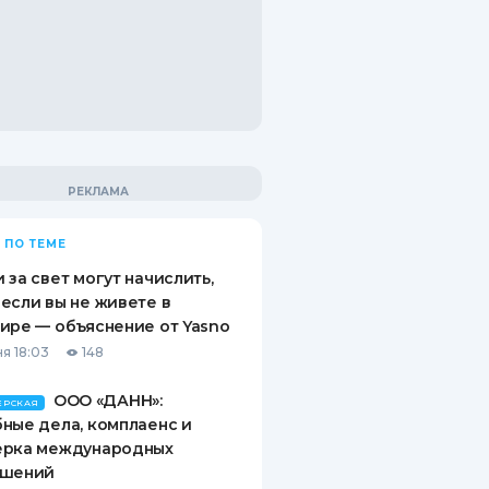
 ПО ТЕМЕ
 за свет могут начислить,
если вы не живете в
ире — объяснение от Yasno
я 18:03
148
ООО «ДАНН»:
ЕРСКАЯ
ные дела, комплаенс и
ерка международных
ашений