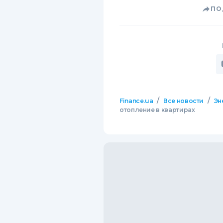
ПО
/
/
Finance.ua
Все новости
Эн
отопление в квартирах