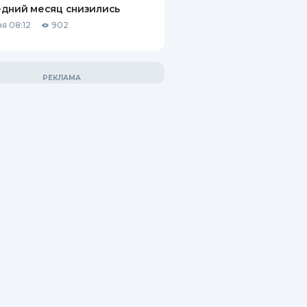
дний месяц снизились
я 08:12
902