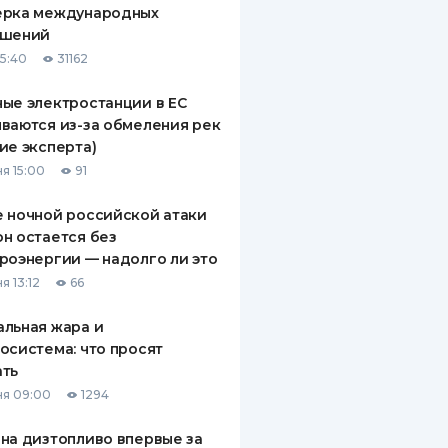
ерка международных
ДИТЕЛИ ПО
ашений
ВАНИЮ
15:40
31162
РАХОВЫЕ ПОЛИСЫ
ые электростанции в ЕС
ваются из-за обмеления рек
ВЫЕ КОМПАНИИ
ие эксперта)
 О СТРАХОВЫХ
я 15:00
91
ИЯХ
 ночной российской атаки
КА И ОПЛАТА
н остается без
роэнергии — надолго ли это
ТЫ
я 13:12
66
льная жара и
осистема: что просят
ать
я 09:00
1294
на дизтопливо впервые за