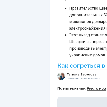
Правительство Шв
дополнительных 50
миллионов долларо
электроснабжения 
Этот вклад станет
Швеции в энергос
производить элект
украинских домов.
Как согреться в
Татьяна Береговая
Корреспондент-редактор
По материалам:
Finance.ua