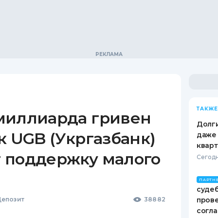
ТАКЖЕ
миллиарда гривен
Долги
к UGB (Укргазбанк)
даже 
кварт
 поддержку малого
Сегодн
ПАРТН
судеб
епозит
38882
пров
согл