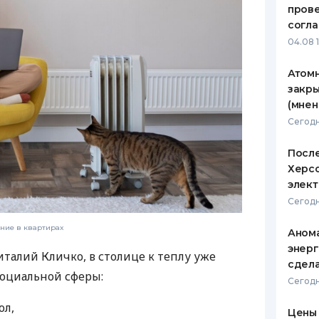
пров
ЕЖЕМЕСЯЧНЫЙ ОБЗОР
ПУТЕВО
согл
КЕШБЭКА
СТРАХО
04.08 
ПУТЕВОДИТЕЛИ ПО
ВСЕ СТ
Атомн
БАНКОВСКИМ КАРТАМ
закры
СТРАХО
(мнен
ОТЗЫВЫ
Сегодн
КОМПАН
После
ДОСТАВ
Херсо
элект
КОНТАК
Сегодн
ение в квартирах
Анома
энерг
талий Кличко, в столице к теплу уже
сдел
социальной сферы:
Сегодн
ол,
Цены 