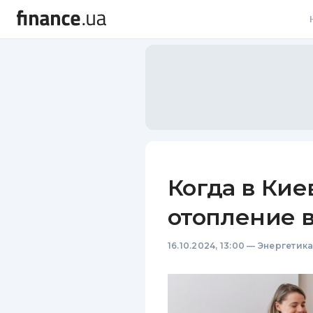
В
В
Л
А
Н
Когда в Кие
С
отопление в
П
16.10.2024, 13:00
—
Энергетик
Т
Р