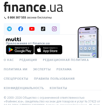
0 800 307 555
звонки бесплатны
Приложение от Finance.ua
О НАС
РЕДАКЦИЯ
РЕДАКЦИОННАЯ ПОЛИТИКА
ПОЛИТИКА ИИ
ЭКСПЕРТЫ
РЕКЛАМА
СПЕЦПРОЕКТЫ
ПРАВИЛА ПОЛЬЗОВАНИЯ
КОНФИДЕНЦИАЛЬНОСТЬ
КОНТАКТЫ
© 2000–2026 Общество с ограниченной ответственностью
«Файненс.юа», свидетельство на знак для товаров и услуг № 37423 от