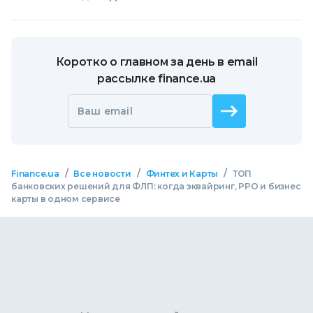
Коротко о главном за день в email
рассылке finance.ua
Ваш email
/
/
/
Finance.ua
Все новости
Финтех и Карты
ТОП
банковских решений для ФЛП: когда эквайринг, РРО и бизнес
карты в одном сервисе