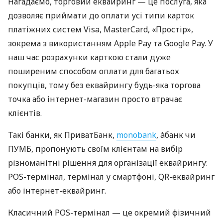
Нагадаємо, торговий еквайринг — це послуга, яка
дозволяє приймати до оплати усі типи карток
платіжних систем Visa, MasterCard, «Простір»,
зокрема з використанням Apple Pay та Google Pay. У
наш час розрахунки карткою стали дуже
поширеним способом оплати для багатьох
покупців, тому без еквайрингу будь-яка торгова
точка або інтернет-магазин просто втрачає
клієнтів.
Такі банки, як ПриватБанк,
monobank
, àбанк чи
ПУМБ, пропонують своїм клієнтам на вибір
різноманітні рішення для організації еквайрингу:
POS-термінал, термінал у смартфоні, QR-еквайринг
або інтернет-еквайринг.
Класичний POS-термінал — це окремий фізичний