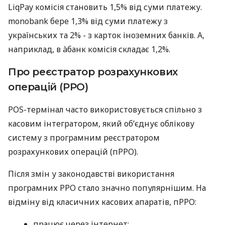
LiqPay комісія становить 1,5% від суми платежу.
monobank бере 1,3% від суми платежу з
українських та 2% - з карток іноземних банків. А,
наприклад, в àбанк комісія складає 1,2%.
Про реєстратор розрахункових
операцій (РРО)
POS-термінал часто використовується спільно з
касовим інтегратором, який об’єднує облікову
систему з програмним реєстратором
розрахункових операцій (пРРО).
Після змін у законодавстві використання
програмних РРО стало значно популярнішим. На
відміну від класичних касових апаратів, пРРО:
працює через інтернет;