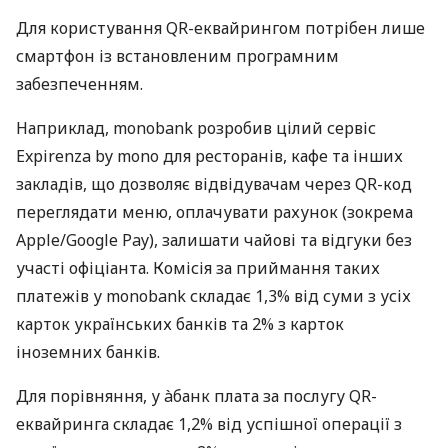
Для користування QR-еквайрингом потрібен лише
смартфон із встановленим програмним
забезпеченням.
Наприклад, monobank розробив цілий сервіс
Expirenza by mono для ресторанів, кафе та інших
закладів, що дозволяє відвідувачам через QR-код
переглядати меню, оплачувати рахунок (зокрема
Apple/Google Pay), залишати чайові та відгуки без
участі офіціанта. Комісія за приймання таких
платежів у monobank складає 1,3% від суми з усіх
карток українських банків та 2% з карток
іноземних банків.
Для порівняння, у àбанк плата за послугу QR-
еквайринга складає 1,2% від успішної операції з