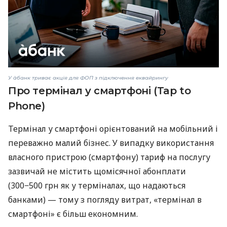
У àбанк триває акція для ФОП з підключення еквайрингу
Про термінал у смартфоні (Tap to
Phone)
Термінал у смартфоні орієнтований на мобільний і
переважно малий бізнес. У випадку використання
власного пристрою (смартфону) тариф на послугу
зазвичай не містить щомісячної абонплати
(300−500 грн як у терміналах, що надаються
банками) — тому з погляду витрат, «термінал в
смартфоні» є більш економним.