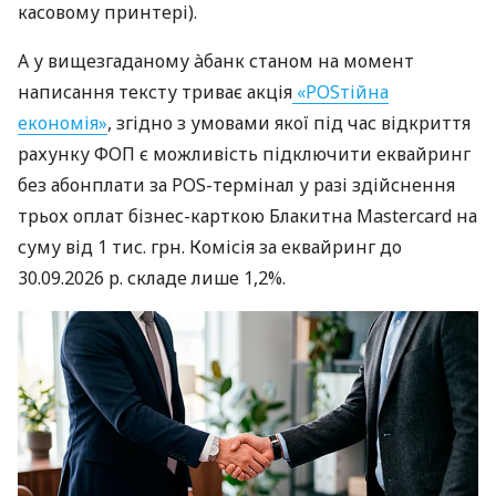
касовому принтері).
А у вищезгаданому àбанк станом на момент
написання тексту триває акція
«POSтійна
економія»
, згідно з умовами якої під час відкриття
рахунку ФОП є можливість підключити еквайринг
без абонплати за POS-термінал у разі здійснення
трьох оплат бізнес-карткою Блакитна Mastercard на
суму від 1 тис. грн. Комісія за еквайринг до
30.09.2026 р. складе лише 1,2%.