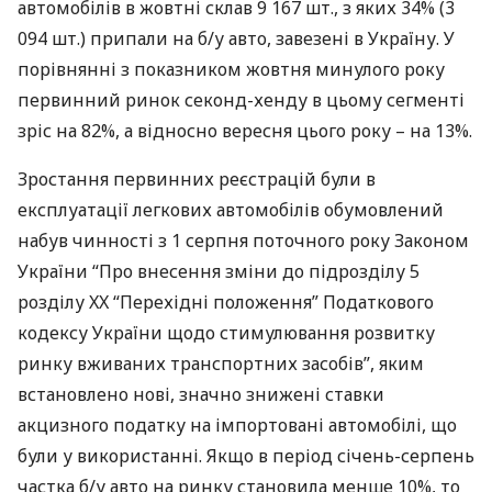
автомобілів в жовтні склав 9 167 шт., з яких 34% (3
094 шт.) припали на б/у авто, завезені в Україну. У
порівнянні з показником жовтня минулого року
первинний ринок секонд-хенду в цьому сегменті
зріс на 82%, а відносно вересня цього року – на 13%.
Зростання первинних реєстрацій були в
експлуатації легкових автомобілів обумовлений
набув чинності з 1 серпня поточного року Законом
України “Про внесення зміни до підрозділу 5
розділу XX “Перехідні положення” Податкового
кодексу України щодо стимулювання розвитку
ринку вживаних транспортних засобів”, яким
встановлено нові, значно знижені ставки
акцизного податку на імпортовані автомобілі, що
були у використанні. Якщо в період січень-серпень
частка б/у авто на ринку становила менше 10%, то