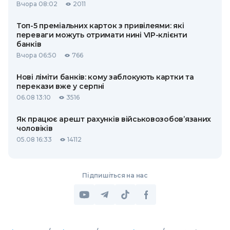
Вчора 08:02
2011
Топ-5 преміальних карток з привілеями: які
переваги можуть отримати нині VIP-клієнти
банків
Вчора 06:50
766
Нові ліміти банків: кому заблокують картки та
перекази вже у серпні
06.08 13:10
3516
Як працює арешт рахунків військовозобов’язаних
чоловіків
05.08 16:33
14112
Підпишіться на нас