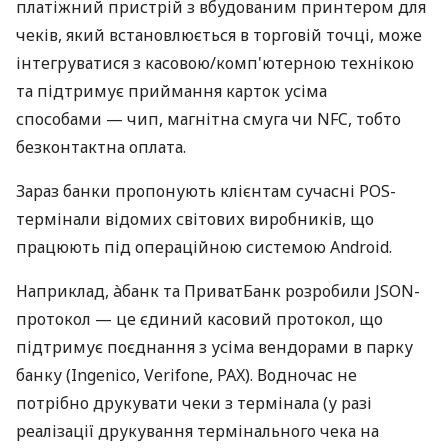
платіжний пристрій з вбудованим принтером для
чеків, який встановлюється в торговій точці, може
інтегруватися з касовою/комп'ютерною технікою
та підтримує приймання карток усіма
способами — чип, магнітна смуга чи NFC, тобто
безконтактна оплата.
Зараз банки пропонують клієнтам сучасні POS-
термінали відомих світових виробників, що
працюють під операційною системою Android.
Наприклад, àбанк та ПриватБанк розробили JSON-
протокол — це єдиний касовий протокол, що
підтримує поєднання з усіма вендорами в парку
банку (Ingenico, Verifone, PAX). Водночас не
потрібно друкувати чеки з термінала (у разі
реалізації друкування термінального чека на