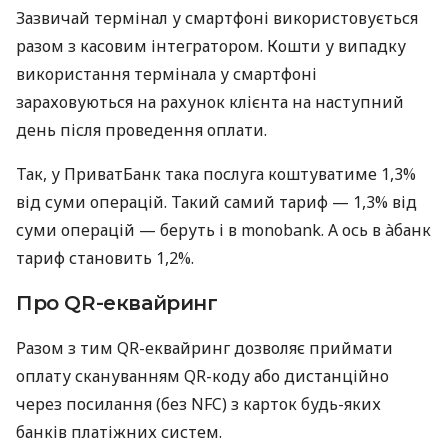
Зазвичай термінал у смартфоні використовується
разом з касовим інтегратором. Кошти у випадку
використання термінала у смартфоні
зараховуються на рахунок клієнта на наступний
день після проведення оплати.
Так, у ПриватБанк така послуга коштуватиме 1,3%
від суми операцій. Такий самий тариф — 1,3% від
суми операцій — беруть і в monobank. А ось в àбанк
тариф становить 1,2%.
Про QR-еквайринг
Разом з тим QR-еквайринг дозволяє приймати
оплату скануванням QR-коду або дистанційно
через посилання (без NFC) з карток будь-яких
банків платіжних систем.