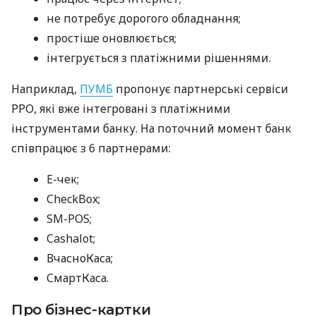
не потребує дорогого обладнання;
простіше оновлюється;
інтегрується з платіжними рішеннями.
Наприклад,
ПУМБ
пропонує партнерські сервіси
РРО, які вже інтегровані з платіжними
інструментами банку. На поточний момент банк
співпрацює з 6 партнерами:
E-чек;
CheckBox;
SM-POS;
Cashalot;
ВчасноКаса;
СмартКаса.
Про бізнес-картки