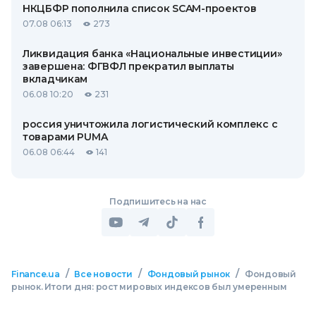
НКЦБФР пополнила список SCAM-проектов
07.08 06:13
273
Ликвидация банка «Национальные инвестиции»
завершена: ФГВФЛ прекратил выплаты
вкладчикам
06.08 10:20
231
россия уничтожила логистический комплекс с
товарами PUMA
06.08 06:44
141
Подпишитесь на нас
/
/
/
Finance.ua
Все новости
Фондовый рынок
Фондовый
рынок. Итоги дня: рост мировых индексов был умеренным