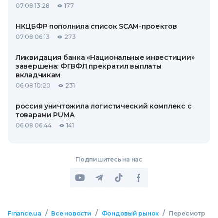
07.08 13:28
177
НКЦБФР пополнила список SCAM-проектов
07.08 06:13
273
Ликвидация банка «Национальные инвестиции»
завершена: ФГВФЛ прекратил выплаты
вкладчикам
06.08 10:20
231
россия уничтожила логистический комплекс с
товарами PUMA
06.08 06:44
141
Подпишитесь на нас
/
/
/
Finance.ua
Все новости
Фондовый рынок
Пересмотр