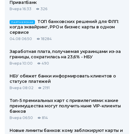
ПриватБанк
Вчера 16:33
326
ТОП банковских решений для ФЛП:
ПАРТНЕРСКАЯ
когда эквайринг, РРО и бизнес карты в одном
сервисе
04.08 06:50
18284
Заработная плата, получаемая украинцами из-за
границы, сократилась на 23,6% - НБУ
Вчера 10:00
490
НБУ обяжет банки информировать клиентов о
статусе платежей
Вчера 08:02
2191
Топ-5 премиальных карт с привилегиями: какие
преимущества могут получить ныне VIP-клиенты
банков
Вчера 06:50
814
Новые лимиты банков: кому заблокируют карты и