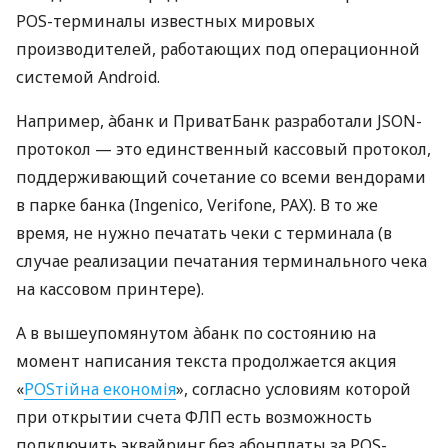
POS-терминалы известных мировых
производителей, работающих под операционной
системой Android.
Например, àбанк и ПриватБанк разработали JSON-
протокол — это единственный кассовый протокол,
поддерживающий сочетание со всеми вендорами
в парке банка (Ingenico, Verifone, PAX). В то же
время, не нужно печатать чеки с терминала (в
случае реализации печатания терминального чека
на кассовом принтере).
А в вышеупомянутом àбанк по состоянию на
момент написания текста продолжается акция
«
POSтійна економія
», согласно условиям которой
при открытии счета ФЛП есть возможность
подключить эквайринг без абонплаты за POS-