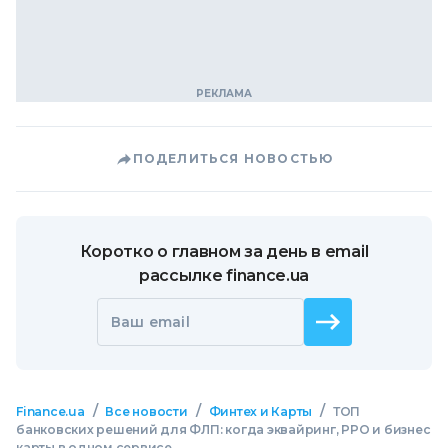
ПОДЕЛИТЬСЯ НОВОСТЬЮ
Коротко о главном за день в email
рассылке finance.ua
Ваш email
/
/
/
Finance.ua
Все новости
Финтех и Карты
ТОП
банковских решений для ФЛП: когда эквайринг, РРО и бизнес
карты в одном сервисе