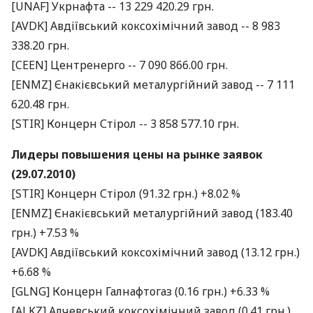
[UNAF] Укрнафта -- 13 229 420.29 грн.
[AVDK] Авдіївський коксохімічний завод -- 8 983
338.20 грн.
[CEEN] Центренерго -- 7 090 866.00 грн.
[ENMZ] Єнакієвський металургійний завод -- 7 111
620.48 грн.
[STIR] Концерн Стірол -- 3 858 577.10 грн.
Лидеры повышения цены на рынке заявок
(29.07.2010)
[STIR] Концерн Стірол (91.32 грн.) +8.02 %
[ENMZ] Єнакієвський металургійний завод (183.40
грн.) +7.53 %
[AVDK] Авдіївський коксохімічний завод (13.12 грн.)
+6.68 %
[GLNG] Концерн Галнафтогаз (0.16 грн.) +6.33 %
[ALKZ] Алчевський коксохімічний завод (0.41 грн.)