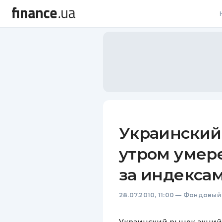
В
В
Л
А
Н
Украинский
С
утром умер
П
за индекса
Т
28.07.2010, 11:00
—
Фондовый
Р