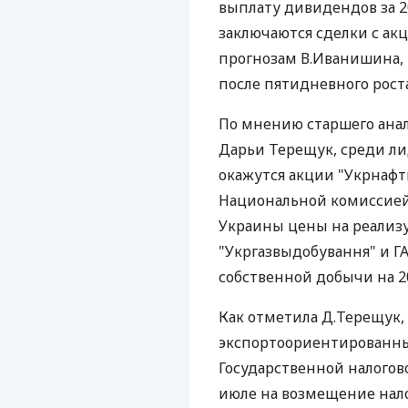
выплату дивидендов за 2
заключаются сделки с ак
прогнозам В.Иванишина, 
после пятидневного роста
По мнению старшего ана
Дарьи Терещук, среди лид
окажутся акции "Укрнафт
Национальной комиссией
Украины цены на реализ
"Укргазвыдобування" и Г
собственной добычи на 20
Как отметила Д.Терещук,
экспортоориентированны
Государственной налогов
июле на возмещение нало