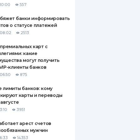
10:00
557
ДИТЕЛИ ПО
ВАНИЮ
обяжет банки информировать
тов о статусе платежей
РАХОВЫЕ ПОЛИСЫ
08:02
2513
ВЫЕ КОМПАНИИ
 премиальных карт с
легиями: какие
 О СТРАХОВЫХ
ИЯХ
ущества могут получить
VIP-клиенты банков
КА И ОПЛАТА
06:50
875
ТЫ
 лимиты банков: кому
кируют карты и переводы
 августе
3:10
3951
аботает арест счетов
нообязанных мужчин
6:33
14353