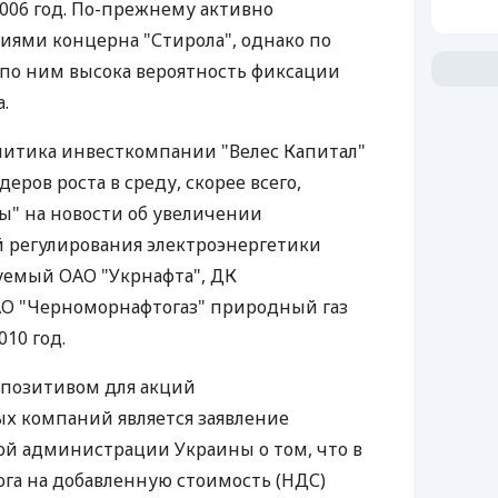
006 год. По-прежнему активно
циями концерна "Стирола", однако по
по ним высока вероятность фиксации
.
литика инвесткомпании "Велес Капитал"
еров роста в среду, скорее всего,
ы" на новости об увеличении
 регулирования электроэнергетики
уемый ОАО "Укрнафта", ДК
АО "Черноморнафтогаз" природный газ
10 год.
 позитивом для акций
х компаний является заявление
ой администрации Украины о том, что в
га на добавленную стоимость (НДС)