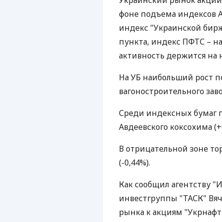
Украинский рынок акций
фоне подъема индексов А
индекс "Украинской биржи
пункта, индекс ПФТС – на 
активность держится на 
На УБ наибольший рост п
вагоностроительного завод
Среди индексных бумаг п
Авдеевского коксохима (+
В отрицательной зоне то
(-0,44%).
Как сообщил агентству "
инвестгруппы "ТАСК" Вяч
рынка к акциям "Укрнафт