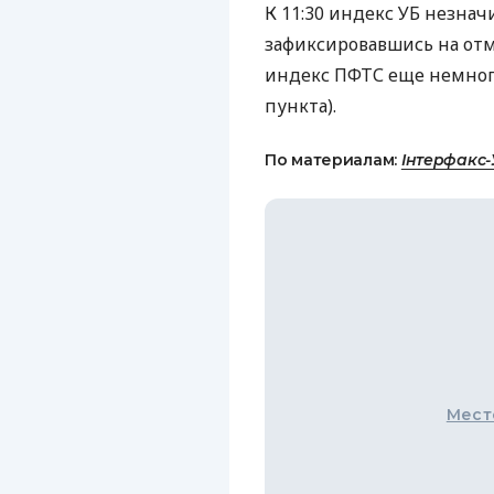
К 11:30 индекс УБ незнач
зафиксировавшись на отмет
индекс ПФТС еще немного 
пункта).
По материалам:
Інтерфакс-
Мест