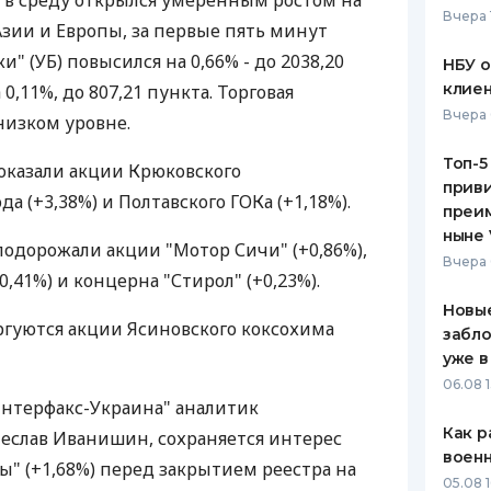
 в среду открылся умеренным ростом на
Вчера 
зии и Европы, за первые пять минут
ЕЖЕМЕСЯЧНЫЙ ОБЗОР
ПУТЕВО
КЕШБЭКА
СТРАХО
" (УБ) повысился на 0,66% - до 2038,20
НБУ 
клиен
0,11%, до 807,21 пункта. Торговая
ПУТЕВОДИТЕЛИ ПО
ВСЕ СТ
Вчера 
низком уровне.
БАНКОВСКИМ КАРТАМ
СТРАХО
Топ-5
оказали акции Крюковского
приви
ОТЗЫВЫ
а (+3,38%) и Полтавского ГОКа (+1,18%).
КОМПАН
преим
ныне 
одорожали акции "Мотор Сичи" (+0,86%),
ДОСТАВ
Вчера 
0,41%) и концерна "Стирол" (+0,23%).
КОНТАК
Новые
ргуются акции Ясиновского коксохима
забло
уже в
06.08 1
Интерфакс-Украина" аналитик
Как р
еслав Иванишин, сохраняется интерес
воен
ы" (+1,68%) перед закрытием реестра на
05.08 1