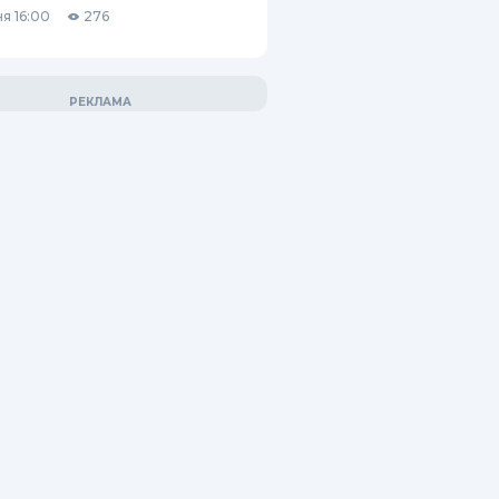
я 16:00
276