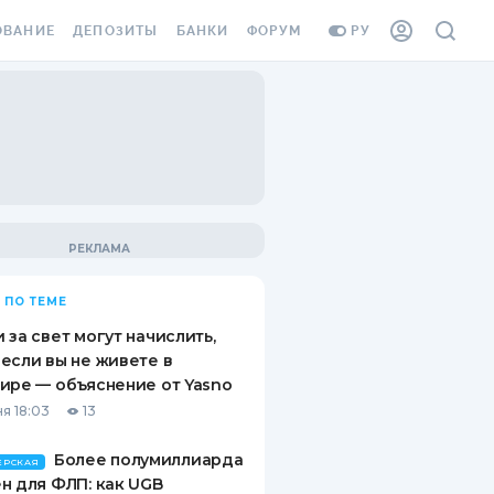
ОВАНИЕ
ДЕПОЗИТЫ
БАНКИ
ФОРУМ
РУ
ВСЕ ДЕПОЗИТЫ
ВСЕ БАНКИ
ВАНИЕ ЖИЛЬЯ ОТ
ДЕПОЗИТЫ В USD
ОТЗЫВЫ О БАНКАХ
И ШАХЕДОВ
ДЕПОЗИТЫ В EUR
МИКРОФИНАНСОВЫЕ
АХОВКА ЗАГРАНИЦУ
ОРГАНИЗАЦИИ
БОНУС К ДЕПОЗИТАМ
ОТЗЫВЫ ОБ МФО
УСЛОВИЯ АКЦИИ
Я КАРТА
 ПО ТЕМЕ
ВОПРОСЫ И ОТВЕТЫ
ОННАЯ ВИНЬЕТКА
 за свет могут начислить,
ДЕПОЗИТНЫЙ КАЛЬКУЛЯТОР
если вы не живете в
Я СОТРУДНИКОВ
ире — объяснение от Yasno
ПУТЕВОДИТЕЛИ ПО
я 18:03
13
SSISTANCE
СБЕРЕЖЕНИЯМ
Более полумиллиарда
ВАНИЕ ОТ
ЕРСКАЯ
н для ФЛП: как UGB
ТНЫХ СЛУЧАЕВ