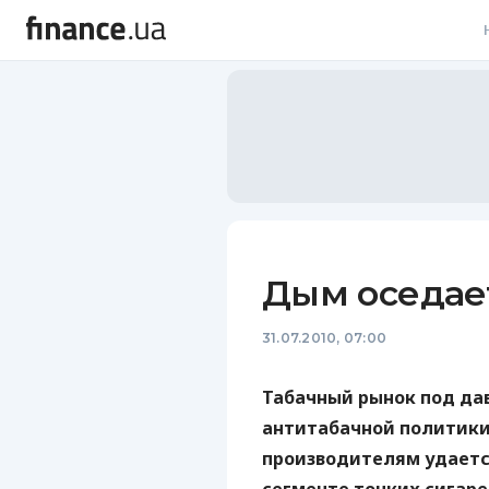
В
В
Л
А
Н
Дым оседает
С
31.07.2010, 07:00
П
Т
Табачный рынок под да
антитабачной политики 
Р
производителям удаетс