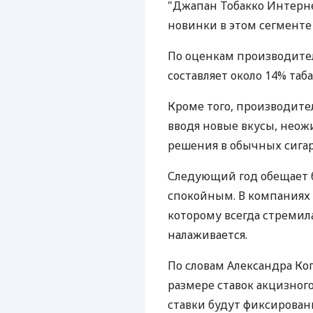
"Джапан Тобакко Интерне
новинки в этом сегменте -
По оценкам производител
составляет около 14% таб
Кроме того, производит
вводя новые вкусы, нео
решения в обычных сигар
Следующий год обещает б
спокойным. В компаниях у
которому всегда стремила
налаживается.
По словам Александра Ког
размере ставок акцизного
ставки будут фиксированн