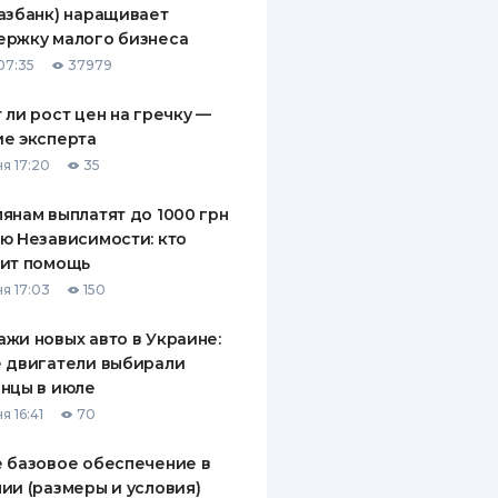
азбанк) наращивает
ДИТЕЛИ ПО
ержку малого бизнеса
ВАНИЮ
07:35
37979
РАХОВЫЕ ПОЛИСЫ
 ли рост цен на гречку —
е эксперта
ВЫЕ КОМПАНИИ
я 17:20
35
 О СТРАХОВЫХ
ИЯХ
янам выплатят до 1000 грн
ю Независимости: кто
КА И ОПЛАТА
чит помощь
я 17:03
150
ТЫ
жи новых авто в Украине:
 двигатели выбирали
нцы в июле
я 16:41
70
 базовое обеспечение в
ии (размеры и условия)