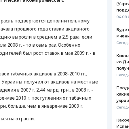
т и искать компромиcсы с
(Укрг
ЕЖЕМЕСЯЧНЫЙ ОБЗОР
ПУТЕВО
подд
КЕШБЭКА
СТРАХО
04.08 
трасль подвергается дополнительному
ПУТЕВОДИТЕЛИ ПО
ВСЕ СТ
ачала прошлого года ставки акцизного
Будет
БАНКОВСКИМ КАРТАМ
мнени
цию выросли в среднем в 2,5 раза, если
СТРАХО
Сегодн
а 2008 г. - то в семь раз. Особенно
ОТЗЫВЫ
ителей был рост ставок в мае 2009 г. - в
КОМПАН
Киевл
ко Дн
ДОСТАВ
полу
ок табачных акцизов в 2008-2010 гг.,
Сегодн
КОНТАК
 Украины получил от акцизов на местные
Прода
ия в 2007 г. 2,44 млрд. грн., в 2008 г. -
какие
январе-мае 2010 г. поступления от табачных
украи
рн. больше, чем в январе-мае 2009 г.
Сегодн
ться на отрасли.
Какое
Испан