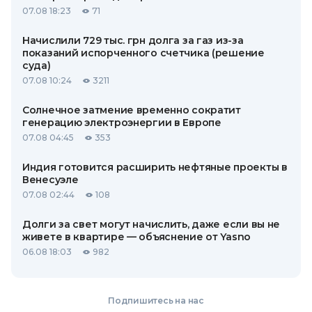
07.08 18:23
71
Начислили 729 тыс. грн долга за газ из-за
показаний испорченного счетчика (решение
суда)
07.08 10:24
3211
Солнечное затмение временно сократит
генерацию электроэнергии в Европе
07.08 04:45
353
Индия готовится расширить нефтяные проекты в
Венесуэле
07.08 02:44
108
Долги за свет могут начислить, даже если вы не
живете в квартире — объяснение от Yasno
06.08 18:03
982
Подпишитесь на нас