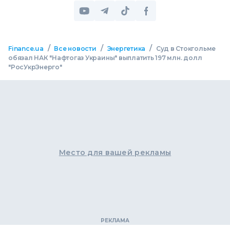
/
/
/
Finance.ua
Все новости
Энергетика
Суд в Стокгольме
обязал НАК "Нафтогаз Украины" выплатить 197 млн. долл
"РосУкрЭнерго"
Место для вашей рекламы