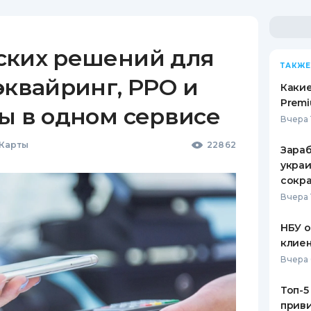
ских решений для
ТАКЖЕ
эквайринг, РРО и
Какие
Premi
ы в одном сервисе
Вчера 
 Карты
22862
Зараб
украи
сокра
Вчера 
НБУ 
клиен
Вчера 
Топ-5
приви