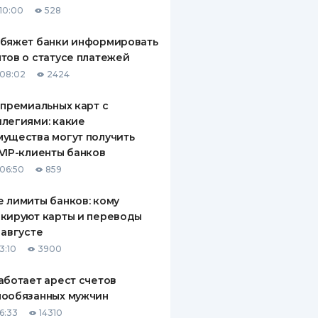
10:00
528
ДИТЕЛИ ПО
ВАНИЮ
обяжет банки информировать
тов о статусе платежей
РАХОВЫЕ ПОЛИСЫ
08:02
2424
ВЫЕ КОМПАНИИ
 премиальных карт с
легиями: какие
 О СТРАХОВЫХ
ИЯХ
ущества могут получить
VIP-клиенты банков
КА И ОПЛАТА
06:50
859
ТЫ
 лимиты банков: кому
кируют карты и переводы
 августе
3:10
3900
аботает арест счетов
нообязанных мужчин
6:33
14310