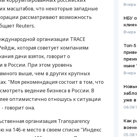
оны коррумпированных российских
Вчера 
их масштабов, что некоторые западные
ЕЖЕМЕСЯЧНЫЙ ОБЗОР
ПУТЕВО
КЕШБЭКА
СТРАХО
орации рассматривают возможность
НБУ 
клиен
бщает Reuters.
ПУТЕВОДИТЕЛИ ПО
ВСЕ СТ
Вчера 
БАНКОВСКИМ КАРТАМ
еждународной организации TRACE
СТРАХО
Топ-5
 Рейдж, которая советует компаниям
приви
ОТЗЫВЫ
ания дачи взяток, говорит о
КОМПАН
преим
 в России. При этом уровень
ныне 
ДОСТАВ
амного выше, чем в других крупных
Вчера 
х. "Моя рекомендация состоит в том, что
КОНТАК
Новые
смотреть ведение бизнеса в России. В
забло
более оптимистично отношусь к ситуации
уже в
 - говорит она.
06.08 1
ьственная организация Transparency
Как р
воен
ию на 146-е место в своем списке "Индекс
05.08 1