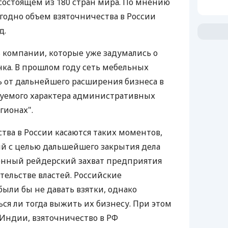
состоящем из 180 стран мира. По мнению
егодно объем взяточничества в России
д.
ь компании, которые уже задумались о
нка. В прошлом году сеть мебельных
сь от дальнейшего расширения бизнеса в
зуемого характера административных
гионах".
тва в России касаются таких моментов,
й с целью дальшейшего закрытия дела
венный рейдерский захват предприятия
ельстве властей. Российские
ли бы не давать взятки, однако
ься ли тогда выжить их бизнесу. При этом
 Индии, взяточничество в РФ