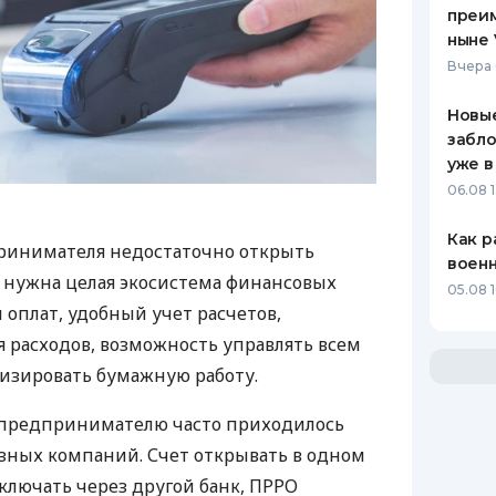
преим
ныне 
Вчера 
Новые
забло
уже в
06.08 1
Как р
ринимателя недостаточно открыть
воен
у нужна целая экосистема финансовых
05.08 1
 оплат, удобный учет расчетов,
 расходов, возможность управлять всем
изировать бумажную работу.
д предпринимателю часто приходилось
азных компаний. Счет открывать в одном
ключать через другой банк, ПРРО