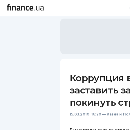
В
В
Л
А
Н
Коррупция 
С
заставить 
П
покинуть ст
Т
15.03.2010, 16:20
—
Казна и По
Р