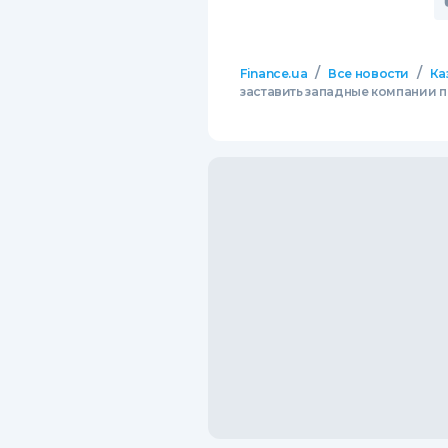
/
/
Finance.ua
Все новости
Ка
заставить западные компании п