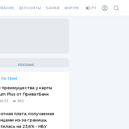
ОВАНИЕ
ДЕПОЗИТЫ
БАНКИ
ФОРУМ
РУ
ВСЕ ДЕПОЗИТЫ
ВСЕ БАНКИ
ВАНИЕ ЖИЛЬЯ ОТ
ДЕПОЗИТЫ В USD
ОТЗЫВЫ О БАНКАХ
И ШАХЕДОВ
ДЕПОЗИТЫ В EUR
МИКРОФИНАНСОВЫЕ
АХОВКА ЗАГРАНИЦУ
ОРГАНИЗАЦИИ
БОНУС К ДЕПОЗИТАМ
ОТЗЫВЫ ОБ МФО
УСЛОВИЯ АКЦИИ
Я КАРТА
 ПО ТЕМЕ
ВОПРОСЫ И ОТВЕТЫ
ОННАЯ ВИНЬЕТКА
 преимущества у карты
ДЕПОЗИТНЫЙ КАЛЬКУЛЯТОР
um Plus от ПриватБанк
Я СОТРУДНИКОВ
16:33
382
ПУТЕВОДИТЕЛИ ПО
SSISTANCE
СБЕРЕЖЕНИЯМ
отная плата, получаемая
нцами из-за границы,
ВАНИЕ ОТ
тилась на 23,6% - НБУ
ТНЫХ СЛУЧАЕВ