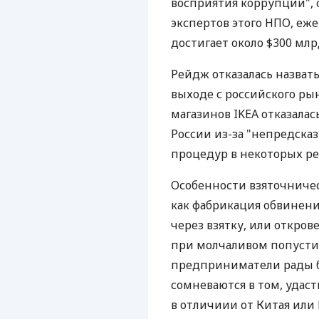
восприятия коррупции", 
экспертов этого НПО, еж
достигает около $300 млр
Рейдж отказалась назват
выходе с российского ры
магазинов IKEA отказала
России из-за "непредска
процедур в некоторых ре
Особенности взяточничес
как фабрикация обвинени
через взятку, или откро
при молчаливом попустит
предприниматели рады бы
сомневаются в том, удаст
в отличиии от Китая или