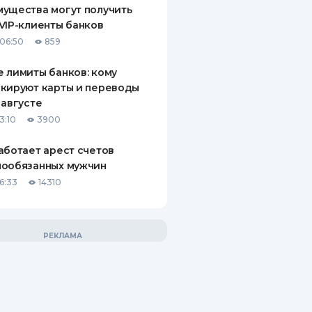
ущества могут получить
VIP-клиенты банков
06:50
859
 лимиты банков: кому
кируют карты и переводы
 августе
3:10
3900
аботает арест счетов
нообязанных мужчин
6:33
14310