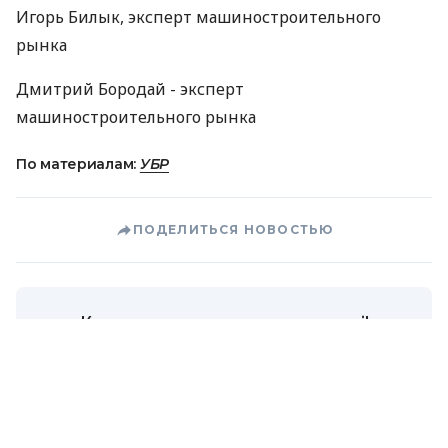
Игорь Билык, эксперт машиностроительного
рынка
Дмитрий Бородай - эксперт
машиностроительного рынка
По материалам:
УБР
ПОДЕЛИТЬСЯ НОВОСТЬЮ
Коротко о главном за день в email
рассылке finance.ua
Ваш email