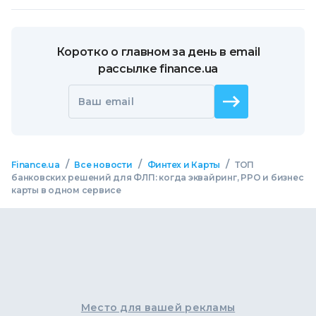
Коротко о главном за день в email
рассылке finance.ua
Ваш email
/
/
/
Finance.ua
Все новости
Финтех и Карты
ТОП
банковских решений для ФЛП: когда эквайринг, РРО и бизнес
карты в одном сервисе
Место для вашей рекламы